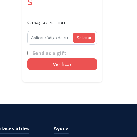
$
$
(10%) TAX INCLUDED
Solicitar
Send as a gift
Verificar
nlaces útiles
Ayuda